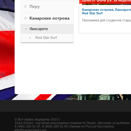
Цена от
у.е.
за недел
Перу
Канарские острова, Лансарот
Red Star Surf
Канарские острова
Программа для студентов старш
Лансароте
Red Star Surf
© Все права защищены 2013 г.
ZaZa School - изучение иностранных языков по Skype, обучение за рубежом
8 (495) 236-01-37, 8 (800) 200-31-69 (Звонки по России бесплатно)
info@zazaschool.com