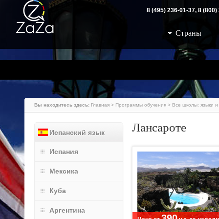
8 (495) 236-01-37, 8 (80
Страны
Вы находитесь здесь:
Главная
>
Программы обучения
>
Все школы: языки и
Лансароте
Испанский язык
Испания
Мексика
Куба
Аргентина
390