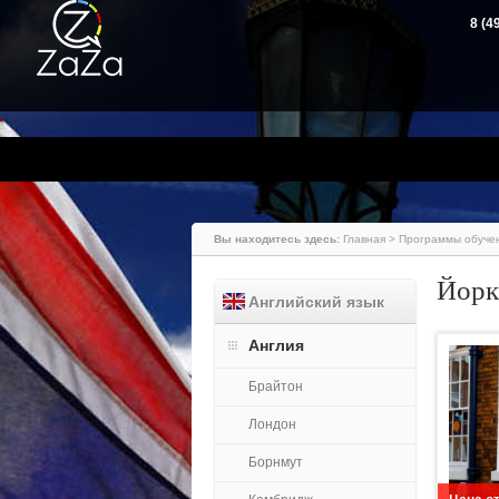
8 (4
Вы находитесь здесь:
Главная
>
Программы обуче
Йорк
Английский язык
Англия
Брайтон
Лондон
Борнмут