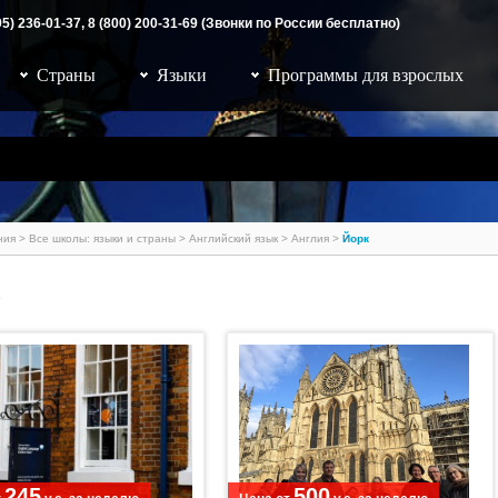
95) 236-01-37, 8 (800) 200-31-69 (Звонки по России бесплатно)
Страны
Языки
Программы для взрослых
ния
>
Все школы: языки и страны
>
Английский язык
>
Англия
>
Йорк
Заявка на обучение
245
500