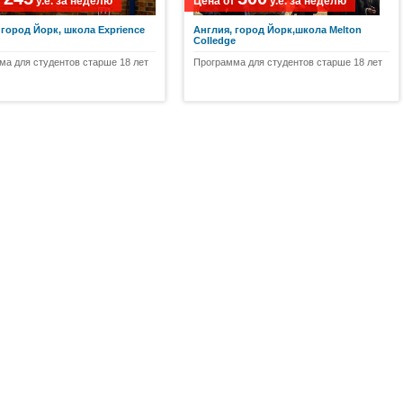
т
у.е.
за неделю
Цена от
у.е.
за неделю
 город Йорк, школа Exprience
Англия, город Йорк,школа Melton
Colledge
ма для студентов старше 18 лет
Программа для студентов старше 18 лет