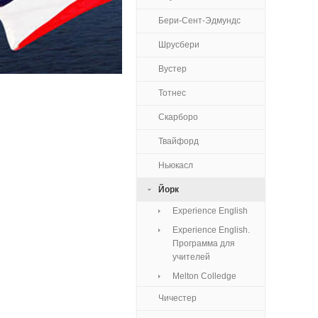
Бери-Сент-Эдмундс
Шрусбери
Вустер
Тотнес
Скарборо
Твайфорд
Ньюкасл
Йорк
Experience English
Experience English.
Программа для
учителей
Melton Colledge
Чичестер