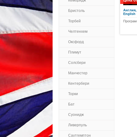
Кембридж
Цена о
Англия,
Бристоль
English
Торбей
Програм
Челтенхем
Оксфорд
Плимут
Солсбери
Манчестер
Кентербери
Торки
Бат
Суонидж
Ливерпуль
Саутгемптон